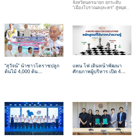
จังหวัดนครนายก ยกระดับ
Peninsula’ ผลงาน ‘ไชยยศ
วัฒนธรรม ชู Soft Power
“เมืองโบราณดงละคร” สู่หมุด
ปิ่นประดับ’ ถ่ายทอดเสน่ห์
สร้างเศรษฐกิจฐานรากและ
หมายการท่องเที่ยวเชิง
แหลมทองผ่านภาพถ่ายพา
รายได้สู่ชุมชน
วัฒนธรรม ชู Soft Power
โนรามา
สร้างเศรษฐกิจฐานรากและราย
ได้สู่ชุมชน
“สุวัจน์” นำชาวโคราชปลูก
แพน โฟ เดินหน้าพัฒนา
ต้นไม้ 4,000 ต้น
ศักยภาพผู้บริหาร เปิด 4
เฉลิมพระเกียรติ 28
หลักสูตร MICRO MBA ครบ
กรกฎาคม 69 เนรมิตถนน
ทั้งธุรกิจ การเงิน การตลาด
ประวัติศาสตร์ “จอมสุรางค์
และ AI
ยาตร์” สู่ปอดสีเขียวใจกลาง
เมือง