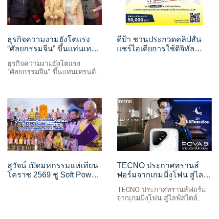
ธุรกิจความงามยังโตแรง
ดีป้า ชวนประกวดคลิปสั้น
“ศัลยกรรมจีน” ขึ้นแท่นเท
แชร์ไอเดียการใช้ดิจิทัล
รนด์ใหม่ คนไทยแห่ตามลุค
อย่างสร้างสรรค์และ
ธุรกิจความงามยังโตแรง
พส.จีน จากอิทธิพลซีรีส์และ
ปลอดภัย ไปกับกิจกรรม
“ศัลยกรรมจีน” ขึ้นแท่นเทรนด์
โซเชียล
ลอง-D Digital Skills for
ใหม่ คนไทยแห่ตามลุค พส.จีน
Better Living
จากอิทธิพลซีรีส์และโซเชียล
สุวัจน์ เปิดมหกรรมแห่เทียน
TECNO ประกาศทรานส์
โคราช 2569 ชู Soft Power
ฟอร์มจากเกมมิ่งโฟน สู่ไลฟ์
วัฒนธรรม ต่อยอดสู่
สไตล์แฟชั่นไอเท็ม เสิร์ฟ
TECNO ประกาศทรานส์ฟอร์ม
เศรษฐกิจ-ท่องเที่ยวยั่งยืน
ใหญ่ปักหมุดแลนมาร์คใหม่
จากเกมมิ่งโฟน สู่ไลฟ์สไตล์
กลางสถานี MRT
แฟชั่นไอเท็ม เสิร์ฟใหญ่ปักหมุด
แลนมาร์คใหม่กลางสถานี MRT