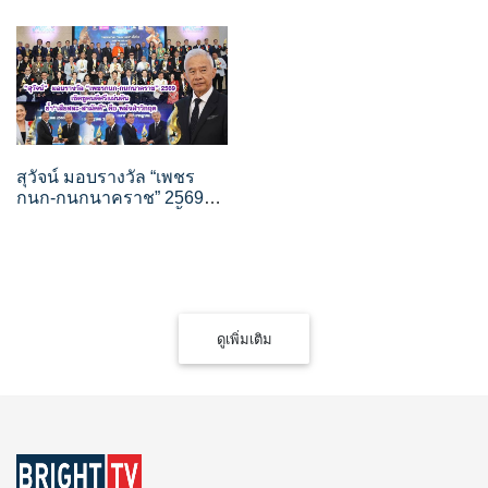
สุวัจน์ มอบรางวัล “เพชร
กนก-กนกนาคราช” 2569
เชิดชูคนดีศรีแผ่นดิน ย้ำ“เสีย
สละ-สามัคคี” คือ พลังฝ่า
วิกฤต
ดูเพิ่มเติม