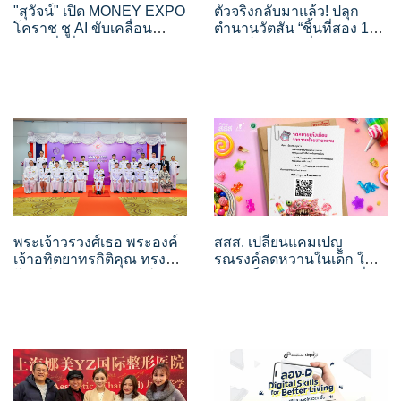
"สุวัจน์" เปิด MONEY EXPO
ตัวจริงกลับมาแล้ว! ปลุก
โคราช ชู AI ขับเคลื่อน
ตำนานวัตสัน “ชิ้นที่สอง 1
ความมั่งคั่ง แนะเร่งปรับ
บาท” ให้คึกคักทั่วเมือง
โครงสร้างเศรษฐกิจ ช่วย
พร้อมยกทัพพนักงานออกส
SMEs–รายย่อยเข้าถึงทุน
เต็ปกลางสวนลุมฯ
พระเจ้าวรวงศ์เธอ พระองค์
สสส. เปลี่ยนแคมเปญ
เจ้าอทิตยาทรกิติคุณ ทรง
รณรงค์ลดหวานในเด็ก ให้
โปรดให้ผู้แทนพระองค์ เปิด
กลายเป็น Creative PR ที่คน
งานรณรงค์วันงดดื่มสุรา
เปิดอ่าน ผ่าน "จดหมายแจ้ง
แห่งชาติ ประจำปี พ.ศ. 2569
เตือนจากวายร้ายสายหวาน"
ส่งตรงถึงผู้ปกครอง