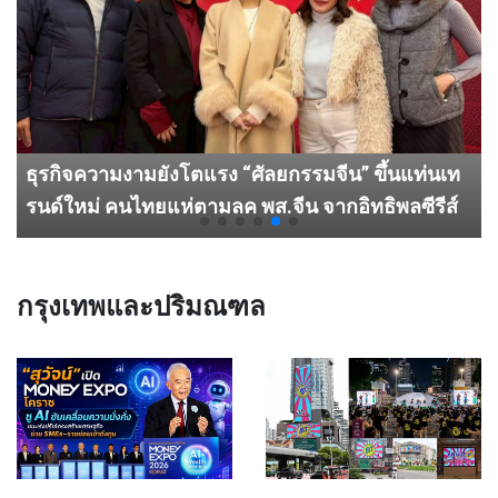
ธุรกิจความงามยังโตแรง “ศัลยกรรมจีน” ขึ้นแท่นเท
รนด์ใหม่ คนไทยแห่ตามลุค พส.จีน จากอิทธิพลซีรีส์
และโซเชียล
กรุงเทพและปริมณฑล