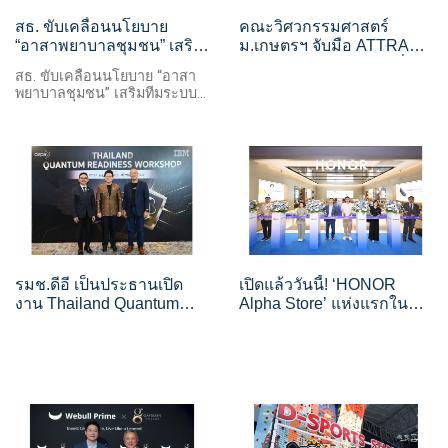
สธ. ขับเคลื่อนนโยบาย
คณะวิศวกรรมศาสตร์
“อาสาพยาบาลชุมชน” เสริม
ม.เกษตรฯ จับมือ ATTRA
ทีมระบบสุขภาพปฐมภูมิดูแล
และ MERCURY ขับเคลื่อน
สธ. ขับเคลื่อนนโยบาย “อาสา
สุขภาพประชาชนถึงครัว
ระบบนิเวศนวัตกรรม พัฒนา
พยาบาลชุมชน” เสริมทีมระบบ
เรือน
กำลังคนและเทคโนโลยีสู่
สุขภาพปฐมภูมิดูแลสุขภาพ
อุตสาหกรรมแห่งอนาคต
ประชาชนถึงครัวเรือน
รมช.ดีอี เป็นประธานเปิด
เปิดแล้ววันนี้! ‘HONOR
งาน Thailand Quantum
Alpha Store’ แห่งแรกใน
Readiness Workshop
ตลาดต่างประเทศ ณ
เดอะมอลล์ไลฟ์สโตร์
บางกะปิ