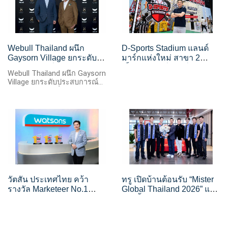
Webull Thailand ผนึก
D-Sports Stadium แลนด์
Gaysorn Village ยกระดับ
มาร์กแห่งใหม่ สาขา 2
ประสบการณ์ Webull Prime
เซ็นทรัล นอร์ทวิลล์ ชวน
Webull Thailand ผนึก Gaysorn
เชื่อมโลกการลงทุนสู่ไลฟ์
หล่งลี เล่นกีฬาในแบบที่สนุก
Village ยกระดับประสบการณ์
สไตล์ระดับพรีเมียม
กว่าที่เคย พร้อมโปรฯ ฉลอง
Webull Prime เชื่อมโลกการ
ถึง 30 กันยายนนี้
ลงทุนสู่ไลฟ์สไตล์ระดับพรีเมียม
ภายใต้แนวคิด “Invest Like a
Prime. Live Like a Legend.”
วัตสัน ประเทศไทย คว้า
ทรู เปิดบ้านต้อนรับ “Mister
รางวัล Marketeer No.1
Global Thailand 2026” และ
Brand Thailand 2026 ต่อ
รองทั้ง 4 เจาะลึกพลัง AI
เนื่องปีที่ 3 ตอกย้ำแบรนด์
เบื้องหลังโครงข่ายอัจฉริยะ
ร้านเพื่อสุขภาพและความ
พร้อมสัมผัส Happy
งามอันดับหนึ่ง
Workplace